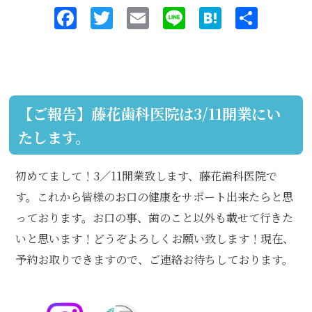
F
T
E
Li
H
共
a
w
m
n
at
有
c
it
ai
e
e
e
te
l
n
b
r
a
【ご報告】藤花歯科医院は3/11開業にい
o
たします。
o
k
初めてまして！3／11開業致します、藤花歯科医院で
す。これから皆様のお口の健康をサポート出来たらと思
っております。お口の事、歯のこと以外も載せて行きた
いと思います！どうぞよろしくお願い致します！現在、
予約お取りできますので、ご連絡お待ちしております。