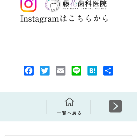
F
T
E
Li
H
共
a
w
m
n
at
有
c
it
ai
e
e
e
te
l
n
b
r
a
o
o